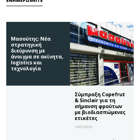
ΕΝΗΜΕΡΩΘΕΊΤΕ
Μασούτης: Νέα
στρατηγική
διεύρυνση με
άνοιγμα σε ακίνητα,
logistics και
τεχνολογία
Σύμπραξη Copefrut
& Sinclair για τη
σήμανση φρούτων
με βιοδιασπώμενες
ετικέτες
14/07/2026