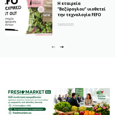
Η εταιρεία
”Βεζύρογλου” υιοθετεί
την τεχνολογία FEFO
18/02/2025