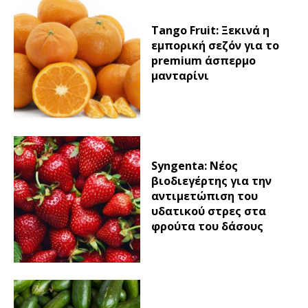
Tango Fruit: Ξεκινά η
εμπορική σεζόν για το
premium άσπερμο
μανταρίνι
Syngenta: Νέος
βιοδιεγέρτης για την
αντιμετώπιση του
υδατικού στρες στα
φρούτα του δάσους