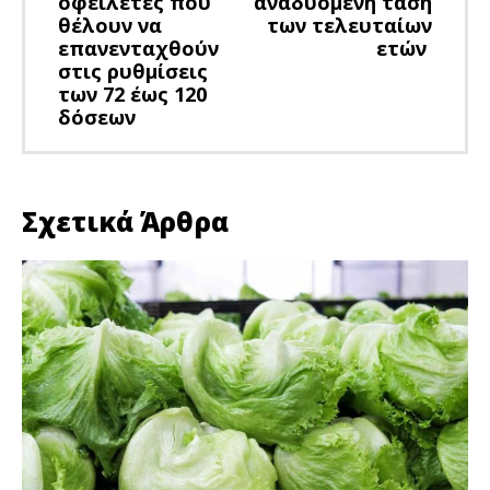
οφειλέτες που
αναδυόμενη τάση
θέλουν να
των τελευταίων
επανενταχθούν
ετών
στις ρυθμίσεις
των 72 έως 120
δόσεων
Σχετικά Άρθρα