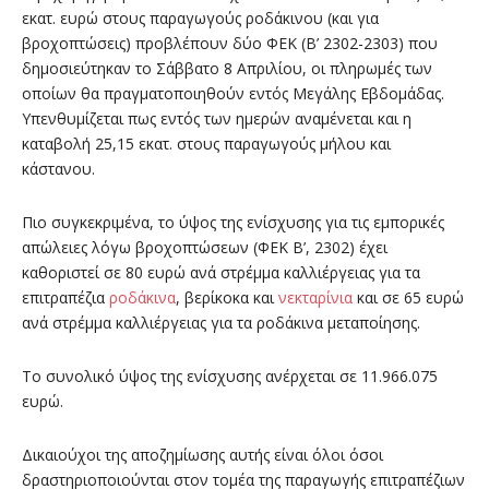
εκατ. ευρώ στους παραγωγούς ροδάκινου (και για
βροχοπτώσεις) προβλέπουν δύο ΦΕΚ (Β’ 2302-2303) που
δημοσιεύτηκαν το Σάββατο 8 Απριλίου, οι πληρωμές των
οποίων θα πραγματοποιηθούν εντός Μεγάλης Εβδομάδας.
Υπενθυμίζεται πως εντός των ημερών αναμένεται και η
καταβολή 25,15 εκατ. στους παραγωγούς μήλου και
κάστανου.
Πιο συγκεκριμένα, το ύψος της ενίσχυσης για τις εμπορικές
απώλειες λόγω βροχοπτώσεων (ΦΕΚ Β’, 2302) έχει
καθοριστεί σε 80 ευρώ ανά στρέμμα καλλιέργειας για τα
επιτραπέζια
ροδάκινα
, βερίκοκα και
νεκταρίνια
και σε 65 ευρώ
ανά στρέμμα καλλιέργειας για τα ροδάκινα μεταποίησης.
Το συνολικό ύψος της ενίσχυσης ανέρχεται σε 11.966.075
ευρώ.
Δικαιούχοι της αποζημίωσης αυτής είναι όλοι όσοι
δραστηριοποιούνται στον τομέα της παραγωγής επιτραπέζιων