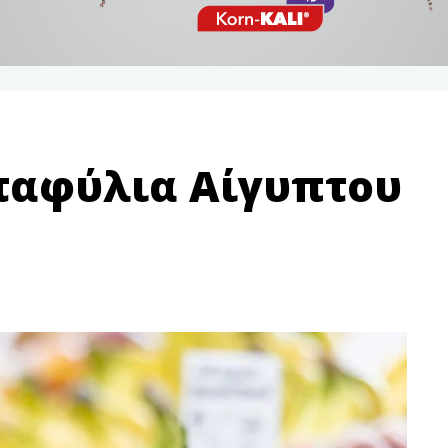
σταφύλια Αίγυπτου