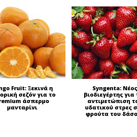
ngo Fruit: Ξεκινά η
Syngenta: Νέο
ορική σεζόν για το
βιοδιεγέρτης για 
remium άσπερμο
αντιμετώπιση τ
μανταρίνι
υδατικού στρες 
φρούτα του δάσ