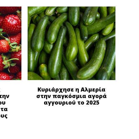
ς
Κυριάρχησε η Αλμερία
την
στην παγκόσμια αγορά
ου
αγγουριού το 2025
στα
ους