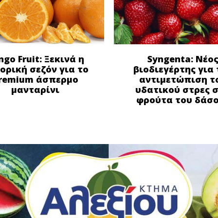
ngo Fruit: Ξεκινά η
Syngenta: Νέο
ορική σεζόν για το
βιοδιεγέρτης για 
remium άσπερμο
αντιμετώπιση τ
μανταρίνι
υδατικού στρες 
φρούτα του δάσ