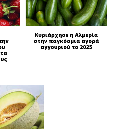
ς
Κυριάρχησε η Αλμερία
την
στην παγκόσμια αγορά
ου
αγγουριού το 2025
στα
ους