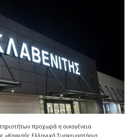
τηριοτήτων προχωρά η οικογένεια
ίας «Κηφισός Ελληνικά Συσκευαστήρια