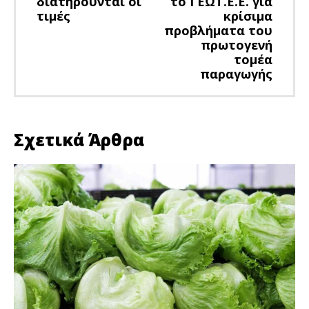
διατηρούνται οι
το ΓΕΩΤ.Ε.Ε. για
τιμές
κρίσιμα
προβλήματα του
πρωτογενή
τομέα
παραγωγής
Σχετικά Άρθρα