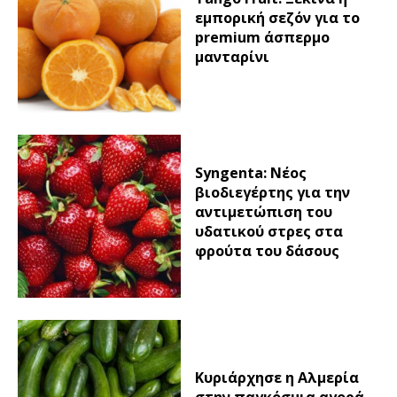
εμπορική σεζόν για το
premium άσπερμο
μανταρίνι
Syngenta: Νέος
βιοδιεγέρτης για την
αντιμετώπιση του
υδατικού στρες στα
φρούτα του δάσους
Κυριάρχησε η Αλμερία
στην παγκόσμια αγορά