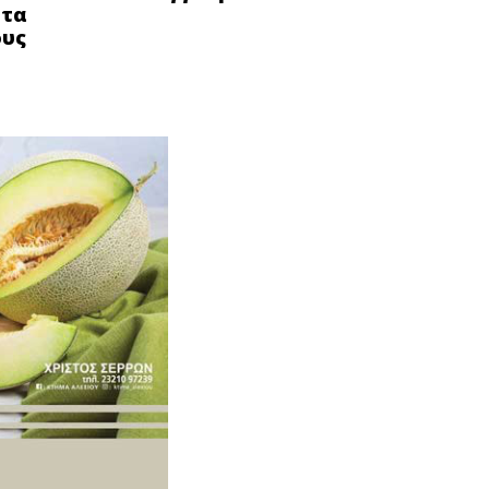
στα
ους