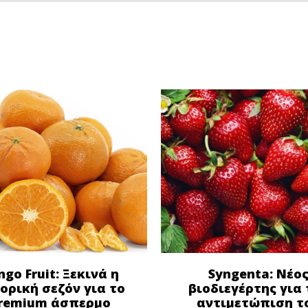
ngo Fruit: Ξεκινά η
Syngenta: Νέο
ορική σεζόν για το
βιοδιεγέρτης για 
remium άσπερμο
αντιμετώπιση τ