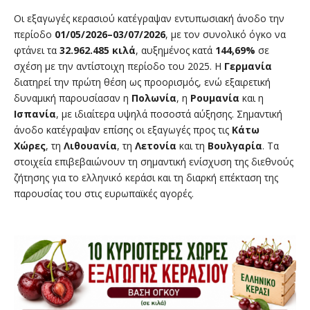
Οι εξαγωγές κερασιού κατέγραψαν εντυπωσιακή άνοδο την
περίοδο
01/05/2026–03/07/2026
, με τον συνολικό όγκο να
φτάνει τα
32.962.485 κιλά
, αυξημένος κατά
144,69%
σε
σχέση με την αντίστοιχη περίοδο του 2025. Η
Γερμανία
διατηρεί την πρώτη θέση ως προορισμός, ενώ εξαιρετική
δυναμική παρουσίασαν η
Πολωνία
, η
Ρουμανία
και η
Ισπανία
, με ιδιαίτερα υψηλά ποσοστά αύξησης. Σημαντική
άνοδο κατέγραψαν επίσης οι εξαγωγές προς τις
Κάτω
Χώρες
, τη
Λιθουανία
, τη
Λετονία
και τη
Βουλγαρία
. Τα
στοιχεία επιβεβαιώνουν τη σημαντική ενίσχυση της διεθνούς
ζήτησης για το ελληνικό κεράσι και τη διαρκή επέκταση της
παρουσίας του στις ευρωπαϊκές αγορές.