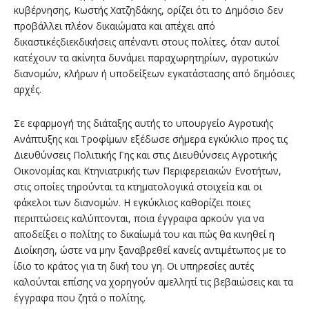
κυβέρνησης, Κωστής Χατζηδάκης, ορίζει ότι το Δημόσιο δεν
προβάλλει πλέον δικαιώματα και απέχει από
δικαστικέςδιεκδικήσεις απέναντι στους πολίτες, όταν αυτοί
κατέχουν τα ακίνητα δυνάμει παραχωρητηρίων, αγροτικών
διανομών, κλήρων ή υποδείξεων εγκατάστασης από δημόσιες
αρχές.
Σε εφαρμογή της διάταξης αυτής το υπουργείο Αγροτικής
Ανάπτυξης και Τροφίμων εξέδωσε σήμερα εγκύκλιο προς τις
Διευθύνσεις Πολιτικής Γης και στις Διευθύνσεις Αγροτικής
Οικονομίας και Κτηνιατρικής των Περιφερειακών Ενοτήτων,
στις οποίες τηρούνται τα κτηματολογικά στοιχεία και οι
φάκελοι των διανομών. Η εγκύκλιος καθορίζει ποιες
περιπτώσεις καλύπτονται, ποια έγγραφα αρκούν για να
αποδείξει ο πολίτης το δικαίωμά του και πώς θα κινηθεί η
Διοίκηση, ώστε να μην ξαναβρεθεί κανείς αντιμέτωπος με το
ίδιο το κράτος για τη δική του γη. Οι υπηρεσίες αυτές
καλούνται επίσης να χορηγούν αμελλητί τις βεβαιώσεις και τα
έγγραφα που ζητά ο πολίτης.