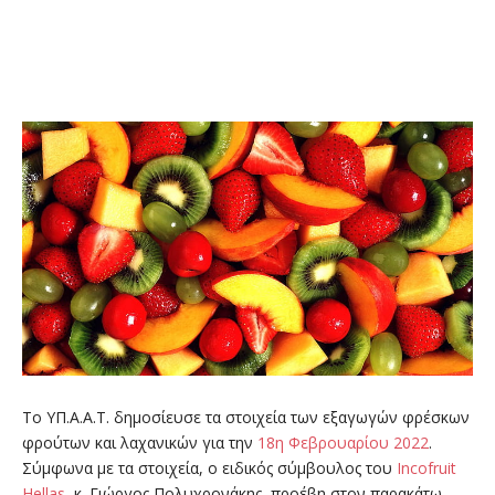
Το ΥΠ.Α.Α.Τ. δημοσίευσε τα στοιχεία των εξαγωγών φρέσκων
φρούτων και λαχανικών για την
18η Φεβρουαρίου 2022
.
Σύμφωνα με τα στοιχεία, ο ειδικός σύμβουλος του
Incofruit
Hellas
, κ. Γιώργος Πολυχρονάκης, προέβη στον παρακάτω