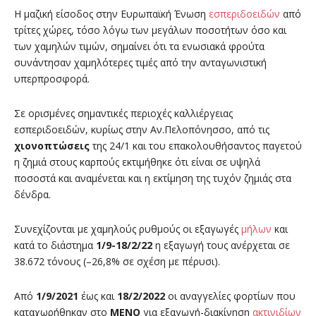
Η μαζική είσοδος στην Ευρωπαϊκή Ένωση
εσπεριδοειδών
από
τρίτες χώρες, τόσο λόγω των μεγάλων ποσοτήτων όσο και
των χαμηλών τιμών, σημαίνει ότι τα ενωσιακά φρούτα
συνάντησαν χαμηλότερες τιμές από την ανταγωνιστική
υπερπροσφορά.
Σε ορισμένες σημαντικές περιοχές καλλιέργειας
εσπεριδοειδών, κυρίως στην Αν.Πελοπόνησσο, από τις
χιονοπτώσεις
της 24/1 και του επακολουθήσαντος παγετού
η ζημιά στους καρπούς εκτιμήθηκε ότι είναι σε υψηλά
ποσοστά και αναμένεται και η εκτίμηση της τυχόν ζημιάς στα
δένδρα.
Συνεχίζονται με χαμηλούς ρυθμούς οι εξαγωγές
μήλων
και
κατά το διάστημα
1/9-18/2/22
η εξαγωγή τους ανέρχεται σε
38.672 τόνους (–26,8% σε σχέση με πέρυσι).
Από
1/9/2021
έως και
18/2/2022
οι αναγγελίες φορτίων που
καταχωρήθηκαν στο
ΜΕΝΟ
για εξαγωγή-διακίνηση
ακτινιδίων