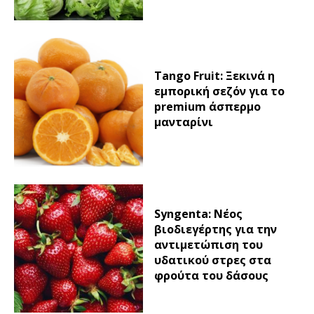
Tango Fruit: Ξεκινά η
εμπορική σεζόν για το
premium άσπερμο
μανταρίνι
Syngenta: Νέος
βιοδιεγέρτης για την
αντιμετώπιση του
υδατικού στρες στα
φρούτα του δάσους