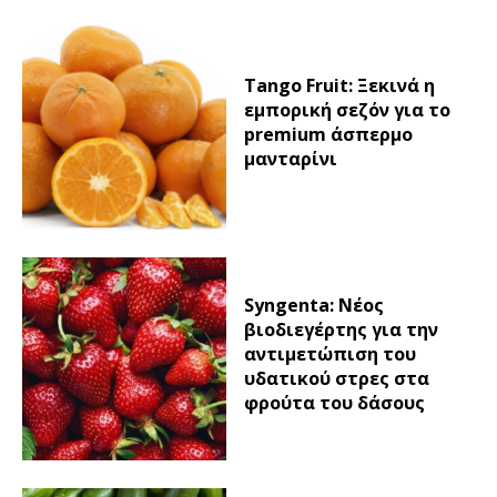
Tango Fruit: Ξεκινά η
εμπορική σεζόν για το
premium άσπερμο
μανταρίνι
Syngenta: Νέος
βιοδιεγέρτης για την
αντιμετώπιση του
υδατικού στρες στα
φρούτα του δάσους