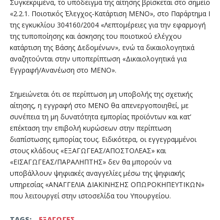
Συγκεκριμένα, το υπόδειγμα της αίτησης βρίσκεται στο σημείο
«2.2.1. Ποιοτικός Έλεγχος-Κατάρτιση ΜΕΝΟ», στο Παράρτημα Ι
της εγκυκλίου 304160/2004 «Λεπτομέρειες για την εφαρμογή
της τυποποίησης και άσκησης του ποιοτικού ελέγχου
κατάρτιση της Βάσης Δεδομένων», ενώ τα δικαιολογητικά
αναζητούνται στην υποπερίπτωση «Δικαιολογητικά για
Εγγραφή/Ανανέωση στο ΜΕΝΟ».
Σημειώνεται ότι σε περίπτωση μη υποβολής της σχετικής
αίτησης, η εγγραφή στο ΜΕΝΟ θα απενεργοποιηθεί, με
συνέπεια τη μη δυνατότητα εμπορίας προϊόντων και κατ’
επέκταση την επιβολή κυρώσεων στην περίπτωση
διαπίστωσης εμπορίας τους. Ειδικότερα, οι εγγεγραμμένοι
στους κλάδους «ΕΞΑΓΩΓΕΑΣ/ΑΠΟΣΤΟΛΕΑΣ» και
«ΕΙΣΑΓΩΓΕΑΣ/ΠΑΡΑΛΗΠΤΗΣ» δεν θα μπορούν να
υποβάλλουν ψηφιακές αναγγελίες μέσω της ψηφιακής
υπηρεσίας «ΑΝΑΓΓΕΛΙΑ ΔΙΑΚΙΝΗΣΗΣ ΟΠΩΡΟΚΗΠΕΥΤΙΚΩΝ»
που λειτουργεί στην ιστοσελίδα του Υπουργείου.
TAGS:
ΕΞΑΓΩΓΕΣ