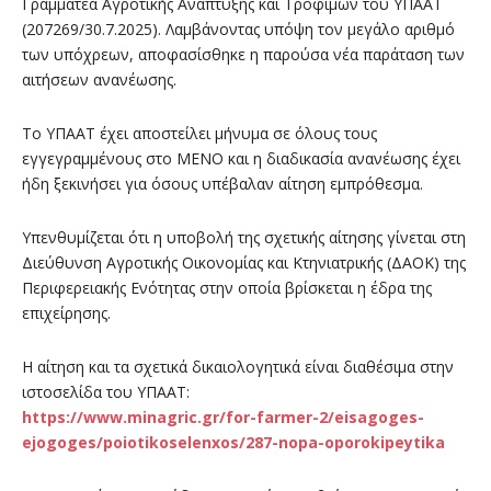
Γραμματέα Αγροτικής Ανάπτυξης και Τροφίμων του ΥΠΑΑΤ
(207269/30.7.2025). Λαμβάνοντας υπόψη τον μεγάλο αριθμό
των υπόχρεων, αποφασίσθηκε η παρούσα νέα παράταση των
αιτήσεων ανανέωσης.
Το ΥΠΑΑΤ έχει αποστείλει μήνυμα σε όλους τους
εγγεγραμμένους στο ΜΕΝΟ και η διαδικασία ανανέωσης έχει
ήδη ξεκινήσει για όσους υπέβαλαν αίτηση εμπρόθεσμα.
Υπενθυμίζεται ότι η υποβολή της σχετικής αίτησης γίνεται στη
Διεύθυνση Αγροτικής Οικονομίας και Κτηνιατρικής (ΔΑΟΚ) της
Περιφερειακής Ενότητας στην οποία βρίσκεται η έδρα της
επιχείρησης.
Η αίτηση και τα σχετικά δικαιολογητικά είναι διαθέσιμα στην
ιστοσελίδα του ΥΠΑΑΤ:
https://www.minagric.gr/for-farmer-2/eisagoges-
ejogoges/poiotikoselenxos/287-nopa-oporokipeytika