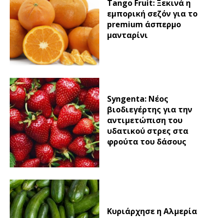
Tango Fruit: Ξεκινά η
εμπορική σεζόν για το
premium άσπερμο
μανταρίνι
Syngenta: Νέος
βιοδιεγέρτης για την
αντιμετώπιση του
υδατικού στρες στα
φρούτα του δάσους
Κυριάρχησε η Αλμερία