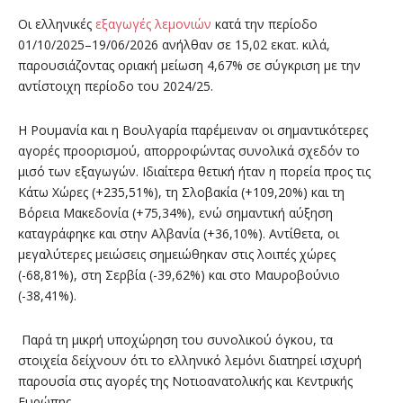
Οι ελληνικές
εξαγωγές
λεμονιών
κατά την περίοδο
01/10/2025–19/06/2026 ανήλθαν σε 15,02 εκατ. κιλά,
παρουσιάζοντας οριακή μείωση 4,67% σε σύγκριση με την
αντίστοιχη περίοδο του 2024/25.
Η Ρουμανία και η Βουλγαρία παρέμειναν οι σημαντικότερες
αγορές προορισμού, απορροφώντας συνολικά σχεδόν το
μισό των εξαγωγών. Ιδιαίτερα θετική ήταν η πορεία προς τις
Κάτω Χώρες (+235,51%), τη Σλοβακία (+109,20%) και τη
Βόρεια Μακεδονία (+75,34%), ενώ σημαντική αύξηση
καταγράφηκε και στην Αλβανία (+36,10%). Αντίθετα, οι
μεγαλύτερες μειώσεις σημειώθηκαν στις λοιπές χώρες
(-68,81%), στη Σερβία (-39,62%) και στο Μαυροβούνιο
(-38,41%).
Παρά τη μικρή υποχώρηση του συνολικού όγκου, τα
στοιχεία δείχνουν ότι το ελληνικό λεμόνι διατηρεί ισχυρή
παρουσία στις αγορές της Νοτιοανατολικής και Κεντρικής
Ευρώπης.