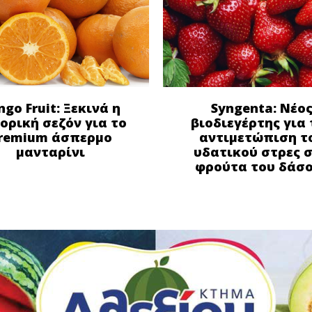
ngo Fruit: Ξεκινά η
Syngenta: Νέο
ορική σεζόν για το
βιοδιεγέρτης για 
remium άσπερμο
αντιμετώπιση τ
μανταρίνι
υδατικού στρες 
φρούτα του δάσ