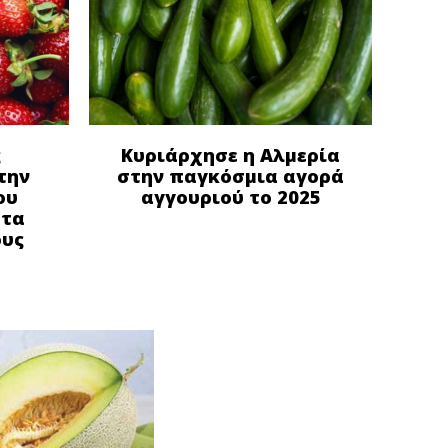
ς
Κυριάρχησε η Αλμερία
την
στην παγκόσμια αγορά
ου
αγγουριού το 2025
στα
ους