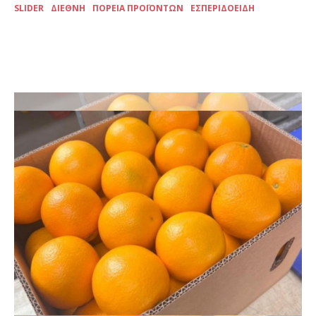
SLIDER
ΔΙΕΘΝΉ
ΠΟΡΕΊΑ ΠΡΟΪΌΝΤΩΝ
ΕΣΠΕΡΙΔΟΕΙΔΉ