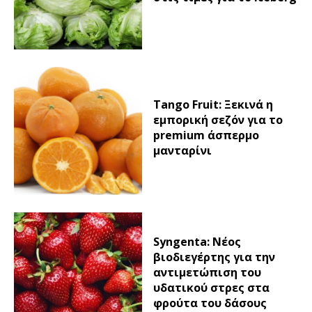
Tango Fruit: Ξεκινά η
εμπορική σεζόν για το
premium άσπερμο
μανταρίνι
Syngenta: Νέος
βιοδιεγέρτης για την
αντιμετώπιση του
υδατικού στρες στα
φρούτα του δάσους