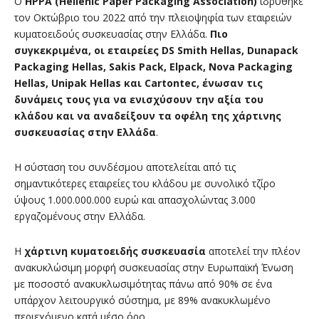
O
HPPA (Hellenic Paper Packaging Association)
ιδρύθηκε
τον Οκτώβριο του 2022 από την πλειοψηφία των εταιρειών
κυματοειδούς συσκευασίας στην Ελλάδα.
Πιο
συγκεκριμένα, οι εταιρείες DS Smith Hellas, Dunapack
Packaging Hellas, Sakis Pack, Elpack, Nova Packaging
Hellas, Unipak Hellas και Cartontec, ένωσαν τις
δυνάμεις τους για να ενισχύσουν την αξία του
κλάδου και να αναδείξουν τα οφέλη της χάρτινης
συσκευασίας στην Ελλάδα
.
Η σύσταση του συνδέσμου αποτελείται από τις
σημαντικότερες εταιρείες του κλάδου με συνολικό τζίρο
ύψους 1.000.000.000 ευρώ και απασχολώντας 3.000
εργαζομένους στην Ελλάδα.
Η
χάρτινη κυματοειδής συσκευασία
αποτελεί την πλέον
ανακυκλώσιμη μορφή συσκευασίας στην Ευρωπαϊκή Ένωση
με ποσοστό ανακυκλωσιμότητας πάνω από 90% σε ένα
υπάρχον λειτουργικό σύστημα, με 89% ανακυκλωμένο
περιεχόμενο κατά μέσο όρο.