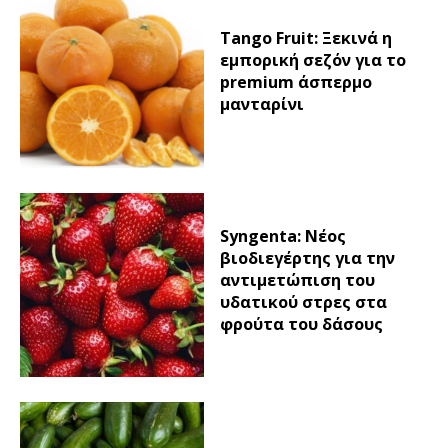
Tango Fruit: Ξεκινά η
εμπορική σεζόν για το
premium άσπερμο
μανταρίνι
Syngenta: Νέος
βιοδιεγέρτης για την
αντιμετώπιση του
υδατικού στρες στα
φρούτα του δάσους