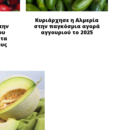
ς
Κυριάρχησε η Αλμερία
την
στην παγκόσμια αγορά
ου
αγγουριού το 2025
στα
ους