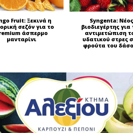
ngo Fruit: Ξεκινά η
Syngenta: Νέο
ορική σεζόν για το
βιοδιεγέρτης για 
remium άσπερμο
αντιμετώπιση τ
μανταρίνι
υδατικού στρες 
φρούτα του δάσ