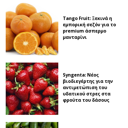
Tango Fruit: Ξεκινά η
εμπορική σεζόν για το
premium άσπερμο
μανταρίνι
Syngenta: Νέος
βιοδιεγέρτης για την
αντιμετώπιση του
υδατικού στρες στα
φρούτα του δάσους