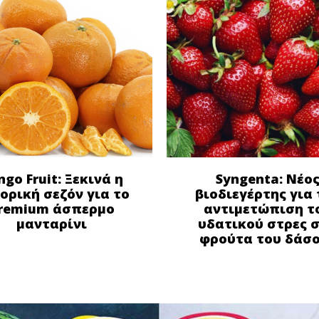
ngo Fruit: Ξεκινά η
Syngenta: Νέο
ορική σεζόν για το
βιοδιεγέρτης για 
remium άσπερμο
αντιμετώπιση τ
μανταρίνι
υδατικού στρες 
φρούτα του δάσ