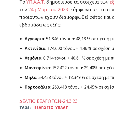
Το
ΥΠ.Α.Α.Τ.
δημοσίευσε τα στοιχεία των
ε
την
24η Μαρτίου 2023
. Σύμφωνα με τα στο
προϊόντων έχουν διαμορφωθεί φέτος και σ
εβδομάδα ως εξής:
Αγγούρια
: 51,846 τόνοι. + 48,13 % σε σχέση 
Ακτινίδια
: 174,600 τόνοι. + 4,46 % σε σχέση 
Λεμόνια
: 8,714 τόνοι. + 40,61 % σε σχέση με 
Μανταρίνια
: 152,422 τόνοι. + 29,40% σε σχέ
Μήλα
: 54,428 τόνοι. + 18,349 % σε σχέση με 
Πορτοκάλια
: 269,418 τόνοι. + 24,45% σε σχέ
ΔΕΛΤΙΟ ΕΞΑΓΩΓΩΝ-24.3.23
TAGS:
ΕΞΑΓΩΓΕΣ
ΥΠΑΑΤ