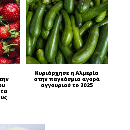
ς
Κυριάρχησε η Αλμερία
την
στην παγκόσμια αγορά
ου
αγγουριού το 2025
στα
ους