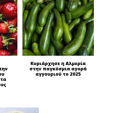
ς
Κυριάρχησε η Αλμερία
την
στην παγκόσμια αγορά
ου
αγγουριού το 2025
στα
ους