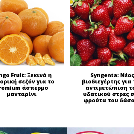
ngo Fruit: Ξεκινά η
Syngenta: Νέο
ορική σεζόν για το
βιοδιεγέρτης για 
remium άσπερμο
αντιμετώπιση τ
μανταρίνι
υδατικού στρες 
φρούτα του δάσ