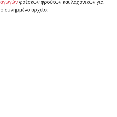
ξαγωγών
φρέσκων φρούτων και λαχανικών για
στo συνημμένo αρχείo: