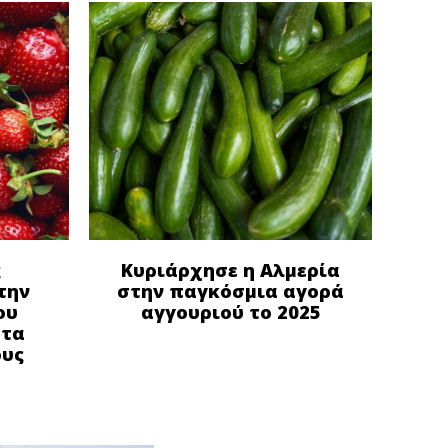
ς
Κυριάρχησε η Αλμερία
την
στην παγκόσμια αγορά
ου
αγγουριού το 2025
στα
ους