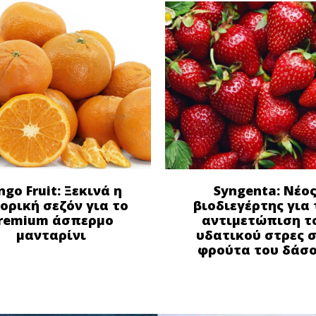
ngo Fruit: Ξεκινά η
Syngenta: Νέο
ορική σεζόν για το
βιοδιεγέρτης για 
remium άσπερμο
αντιμετώπιση τ
μανταρίνι
υδατικού στρες 
φρούτα του δάσ