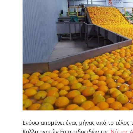
Ενόσω απομένει ένας μήνας από το τέλος 
Καλλιεργητών Εσπεριδοειδών της
Νότιας 