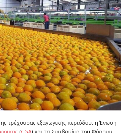
της τρέχουσας εξαγωγικής περιόδου, η Ένωση
Αφρικής
(
CGA
) και τα Συμβούλια του Φόρουμ