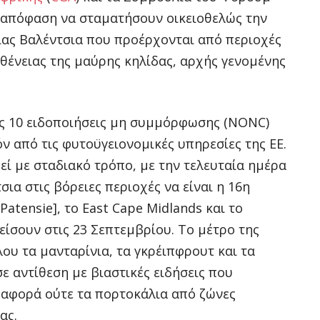
απόφαση να σταματήσουν οικειοθελώς την
ίας Βαλέντσια που προέρχονται από περιοχές
ένειας της μαύρης κηλίδας, αρχής γενομένης
ς 10 ειδοποιήσεις μη συμμόρφωσης (NONC)
ν από τις φυτοϋγειονομικές υπηρεσίες της ΕΕ.
εί με σταδιακό τρόπο, με την τελευταία ημέρα
α στις βόρειες περιοχές να είναι η 16η
atensie], το East Cape Midlands και το
λείσουν στις 23 Σεπτεμβρίου. Το μέτρο της
υ τα μανταρίνια, τα γκρέιπφρουτ και τα
ε αντίθεση με βιαστικές ειδήσεις που
 αφορά ούτε τα πορτοκάλια από ζώνες
ας.