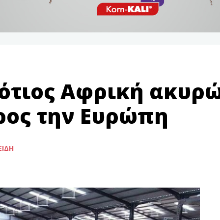
ότιος Αφρική ακυρώ
ρος την Ευρώπη
ΕΙΔΉ