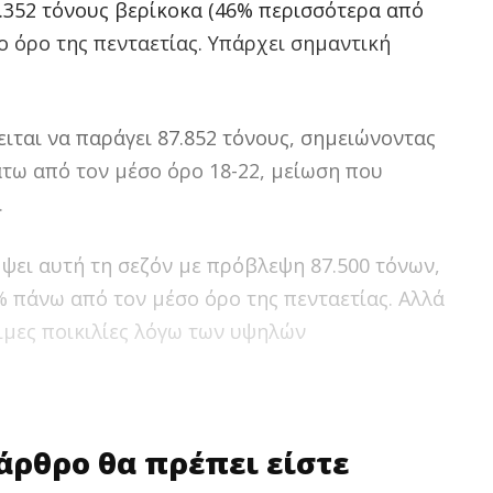
4.352 τόνους βερίκοκα (46% περισσότερα από
ο όρο της πενταετίας. Υπάρχει σημαντική
ιται να παράγει 87.852 τόνους, σημειώνοντας
άτω από τον μέσο όρο 18-22, μείωση που
.
ψει αυτή τη σεζόν με πρόβλεψη 87.500 τόνων,
% πάνω από τον μέσο όρο της πενταετίας. Αλλά
ιμες ποικιλίες λόγω των υψηλών
 άρθρο θα πρέπει είστε