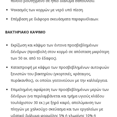
πινέλο βουτηγμένο σε ήπιο διάλυμα σαπουνιού.
Ψεκασμός των κορμών με νερό υπό πίεση.
Επέμβαση με διάφορα σκευάσματα παραφινέλαιων.
ΒΑΚΤΗΡΙΑΚΟ
ΚΑΨΙΜΟ
Εκρίζωση και κάψιμο των έντονα προσβεβλημένων
δένδρων (προσβολή στον κορμό σε απόσταση μικρότερη
των 50 εκ. από το έδαφος).
Καταστροφή με κάψιμο των προσβεβλημένων αυτοφυών
ξενιστών του βακτηρίου (γκορτσιές, κράταιγος,
πυράκανθος), οι οποίοι γειτονεύουν με την καλλιέργεια.
Επιμελημένη αφαίρεση των προσβεβλημένων μερών των
δένδρων (να περιλαμβάνεται και τμήμα υγιούς κλάδου
τουλάχιστον 30 εκ.) με ξηρό καιρό, απολύμανση των
πληγών με χαλκούχο σκεύασμα και των εργαλείων με
υδατικό διάλυμα φορμόλης 5% ή χλωρίνης 10% ή