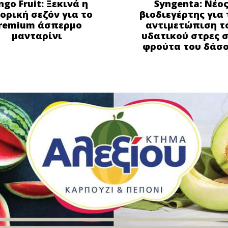
ngo Fruit: Ξεκινά η
Syngenta: Νέο
ορική σεζόν για το
βιοδιεγέρτης για 
remium άσπερμο
αντιμετώπιση τ
μανταρίνι
υδατικού στρες 
φρούτα του δάσ