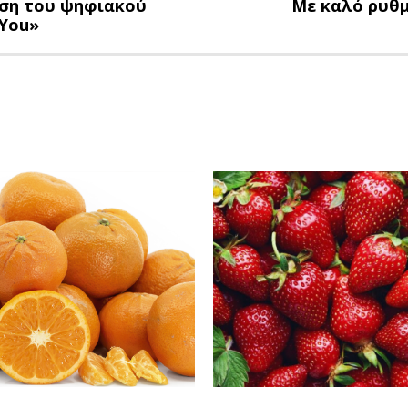
αση του ψηφιακού
Με καλό ρυθμ
iYou»