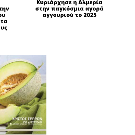
ς
Κυριάρχησε η Αλμερία
την
στην παγκόσμια αγορά
ου
αγγουριού το 2025
στα
ους