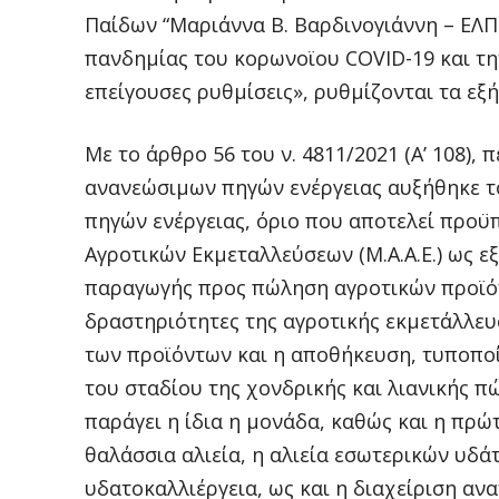
Παίδων “Μαριάννα Β. Βαρδινογιάννη – ΕΛΠΙ
πανδημίας του κορωνοϊου COVID-19 και τη
επείγουσες ρυθμίσεις», ρυθμίζονται τα εξή
Με το άρθρο 56 του ν. 4811/2021 (Α’ 108),
ανανεώσιμων πηγών ενέργειας αυξήθηκε τ
πηγών ενέργειας, όριο που αποτελεί προ
Αγροτικών Εκμεταλλεύσεων (Μ.Α.Α.Ε.) ως ε
παραγωγής προς πώληση αγροτικών προϊόντ
δραστηριότητες της αγροτικής εκμετάλλε
των προϊόντων και η αποθήκευση, τυποποί
του σταδίου της χονδρικής και λιανικής 
παράγει η ίδια η μονάδα, καθώς και η πρώ
θαλάσσια αλιεία, η αλιεία εσωτερικών υδάτ
υδατοκαλλιέργεια, ως και η διαχείριση α